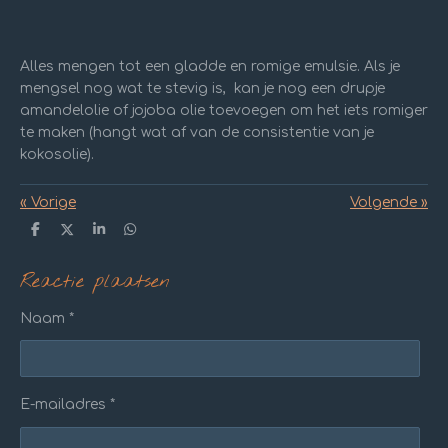
Alles mengen tot een gladde en romige emulsie. Als je
mengsel nog wat te stevig is, kan je nog een drupje
amandelolie of jojoba olie toevoegen om het iets romiger
te maken (hangt wat af van de consistentie van je
kokosolie).
«
Vorige
Volgende
»
D
D
S
D
e
e
h
e
l
e
a
l
Reactie plaatsen
e
l
r
e
n
e
n
Naam *
E-mailadres *