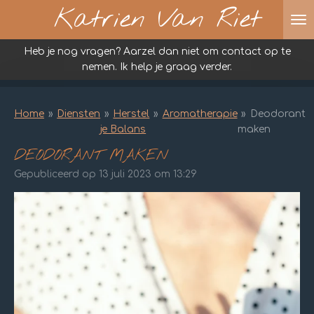
Katrien Van Riet
Ga
direct
naar
Heb je nog vragen? Aarzel dan niet om contact op te
de
nemen. Ik help je graag verder.
hoofdinhoud
Home
»
Diensten
»
Herstel
»
Aromatherapie
»
Deodorant
je Balans
maken
DEODORANT MAKEN
Gepubliceerd op 13 juli 2023 om 13:29