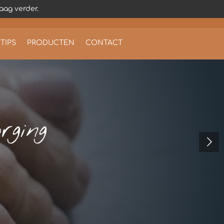
aag verder.
TIPS
PRODUCTEN
CONTACT
rging