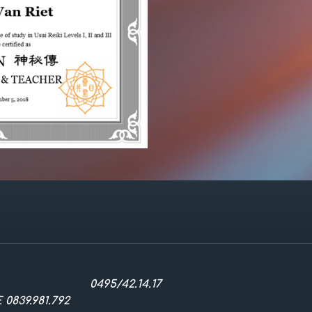
0495/42.14.
0839.981.792