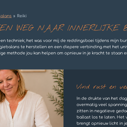
Balans
»
Reiki
 EEN WEG NAAR INNERLIJKE
een techniek; het was voor mij de reddingsboei tijdens mijn bu
rgiebalans te herstellen en een diepere verbinding met het un
ge methode jou kan helpen om opnieuw in je kracht te staan en 
Vind rust en ver
In de drukte van het dag
overmatig veel spannin
zitten in negatieve geda
ballast los te laten. Het
brengt opnieuw licht in j