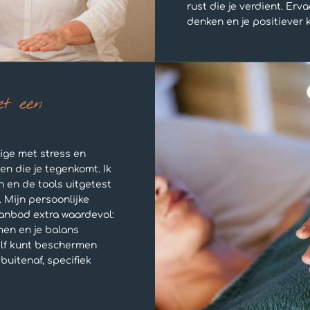
rust die je verdient. Erv
denken en je positiever 
et een
ige met stress en
en die je tegenkomt. Ik
n en de tools uitgetest
 Mijn persoonlijke
anbod extra waardevol:
omen en je balans
elf kunt beschermen
buitenaf, specifiek