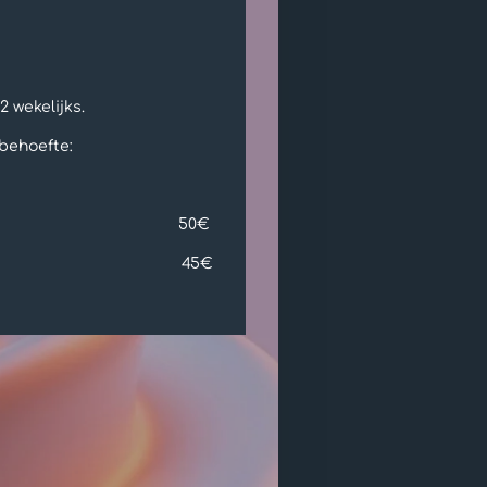
2 wekelijks.
behoefte:
: 50€
weken: 45€