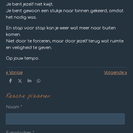
Je bent jezelf niet kwijt.
Je bent gewoon een stukje naar binnen gekeerd, omdat
het nodig was.
En stap voor stap kan je weer wat meer naar buiten
komen.
Niet door te forceren, maar door jezelf terug wat ruimte
en veiligheid te geven.
Op jouw tempo.
«
Vorige
Volgende
»
D
D
S
D
e
e
h
e
l
e
a
l
Reactie plaatsen
e
l
r
e
n
e
n
Naam *
E-mailadres *