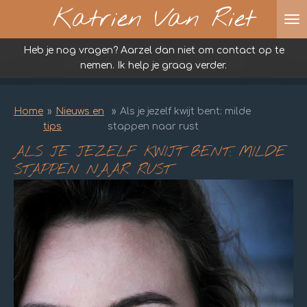
Katrien Van Riet
Ga
direct
naar
Heb je nog vragen? Aarzel dan niet om contact op te
de
nemen. Ik help je graag verder.
hoofdinhoud
Home
»
Nieuws en
»
Als je jezelf kwijt bent: milde
tips
stappen naar rust
ALS JE JEZELF KWIJT BENT: MILDE
STAPPEN NAAR RUST