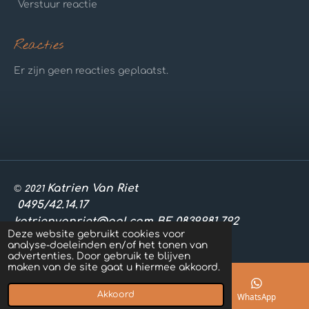
Verstuur reactie
Reacties
Er zijn geen reacties geplaatst.
Katrien Van Riet
©
2021
0495/42.14.17
katrienvanriet@aol.com BE 0839.981.792
Deze website gebruikt cookies voor
Powered by
JouwWeb
analyse-doeleinden en/of het tonen van
advertenties. Door gebruik te blijven
maken van de site gaat u hiermee akkoord.
Akkoord
Telefoonnummer
Kaart
WhatsApp