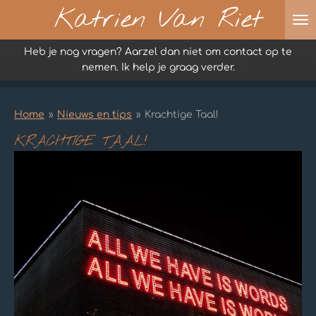
Katrien Van Riet
Ga
direct
naar
Heb je nog vragen? Aarzel dan niet om contact op te
de
nemen. Ik help je graag verder.
hoofdinhoud
Home
»
Nieuws en tips
»
Krachtige Taal!
KRACHTIGE TAAL!