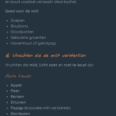
en koud voedsel verzwakt deze kachel.
Goed voor de milt
:
Soepen
Bouillons
Stoofpotten
Gekookte groenten
Havermout of gierstpap
🍎
Vruchten die de milt versterken
Vruchten die
mild, licht zoet
en
niet te koud
zijn:
Beste keuzes
Appel
Peer
Kersen
Druiven
Papaja
(klassieke milt-versterker)
Abrikozen