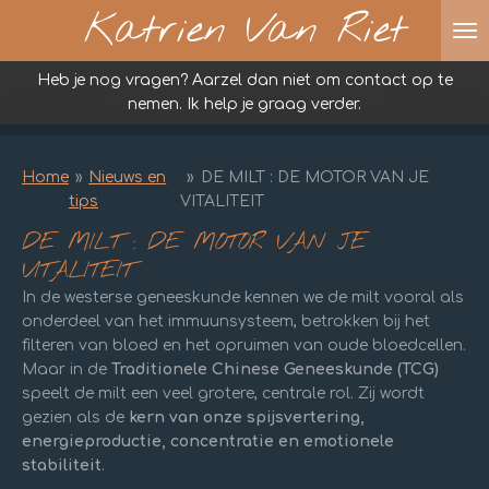
Katrien Van Riet
Ga
direct
naar
Heb je nog vragen? Aarzel dan niet om contact op te
de
nemen. Ik help je graag verder.
hoofdinhoud
Home
»
Nieuws en
»
DE MILT : DE MOTOR VAN JE
tips
VITALITEIT
DE MILT : DE MOTOR VAN JE
VITALITEIT
In de westerse geneeskunde kennen we de milt vooral als
onderdeel van het immuunsysteem, betrokken bij het
filteren van bloed en het opruimen van oude bloedcellen.
Maar in de
Traditionele Chinese Geneeskunde (TCG)
speelt de milt een veel grotere, centrale rol. Zij wordt
gezien als de
kern van onze spijsvertering,
energieproductie, concentratie en emotionele
stabiliteit
.