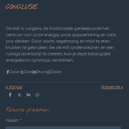
CONCLUSIE
De milt is volgens de traditionele geneeskunde het
centrum van onze energie, onze spijsvertering en zelfs
ons denken. Door warm, regelmatig en mild te eten,
kruiden te gebruiken die de milt ondersteunen en een
rustige levensstijl te creëren, kun je deze belangrijke
energiebron optimaal versterken.
Delen
Deel
Share
Delen
«
Vorige
Volgende
»
D
D
S
D
e
e
h
e
l
e
a
l
Reactie plaatsen
e
l
r
e
n
e
n
Naam *